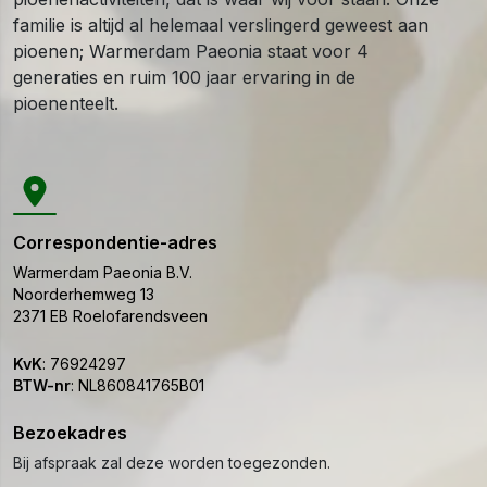
familie is altijd al helemaal verslingerd geweest aan
pioenen; Warmerdam Paeonia staat voor 4
generaties en ruim 100 jaar ervaring in de
pioenenteelt.
Correspondentie-adres
Warmerdam Paeonia B.V.
Noorderhemweg 13
2371 EB
Roelofarendsveen
KvK
:
76924297
BTW-nr
:
NL860841765B01
Bezoekadres
Bij afspraak zal deze worden toegezonden.