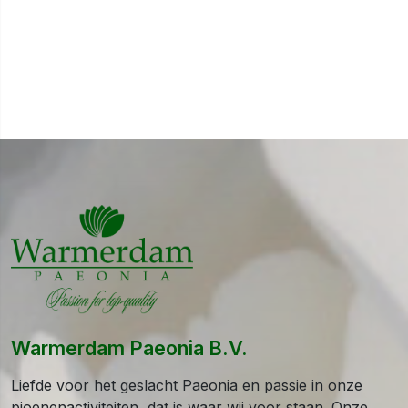
Warmerdam Paeonia B.V.
Liefde voor het geslacht Paeonia en passie in onze
pioenenactiviteiten, dat is waar wij voor staan. Onze