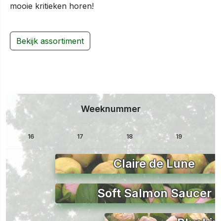
mooie kritieken horen!
Bekijk assortiment
Weeknummer
16
17
18
19
Claire de Lune
Soft Salmon Saucer (